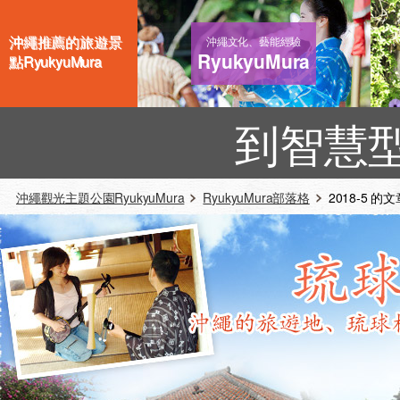
沖繩推薦的旅遊景
沖繩文化、藝能經驗
RyukyuMura
點RyukyuMura
到智慧
沖繩觀光主題公園RyukyuMura
RyukyuMura部落格
2018-5 的文