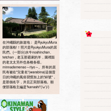
在沖繩縣的旅遊地： 是RyukyuMura
的部落格!！照片是RyukyuMura的居
民們。(一部分)水牛noshinchan、
tetchan，老玉那霸家的羊，園裡面
的老太太另外也各種各樣。
minnademenso～riyo～。所有的居
民有被在"兒童名"(warabina)這個昔
日的沖繩的風俗習慣加上的"綽號"，
是那個名字，并且正寫部落格。順
便部落格主編是"kanashi"('ω')/)