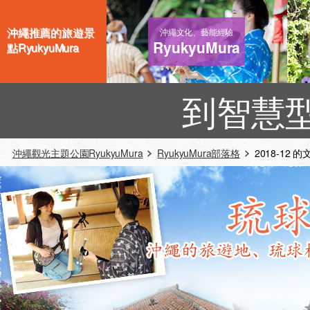
沖繩推薦的旅遊景
沖繩文化、藝能經驗
RyukyuMura
點RyukyuMura
到智慧
沖繩觀光主題公園RyukyuMura
RyukyuMura部落格
2018-12 的