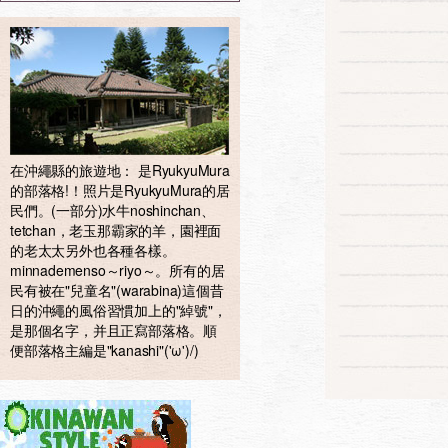
在沖繩縣的旅遊地： 是RyukyuMura
的部落格!！照片是RyukyuMura的居
民們。(一部分)水牛noshinchan、
tetchan，老玉那霸家的羊，園裡面
的老太太另外也各種各樣。
minnademenso～riyo～。所有的居
民有被在"兒童名"(warabina)這個昔
日的沖繩的風俗習慣加上的"綽號"，
是那個名字，并且正寫部落格。順
便部落格主編是"kanashi"('ω')/)