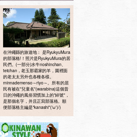
在沖繩縣的旅遊地： 是RyukyuMura
的部落格!！照片是RyukyuMura的居
民們。(一部分)水牛noshinchan、
tetchan，老玉那霸家的羊，園裡面
的老太太另外也各種各樣。
minnademenso～riyo～。所有的居
民有被在"兒童名"(warabina)這個昔
日的沖繩的風俗習慣加上的"綽號"，
是那個名字，并且正寫部落格。順
便部落格主編是"kanashi"('ω')/)