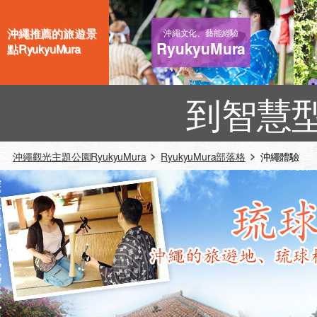
沖繩推薦的旅遊景
沖繩文化、藝能經驗
RyukyuMura
點RyukyuMura
到智慧
沖繩觀光主題公園RyukyuMura
RyukyuMura部落格
沖繩體驗 (*