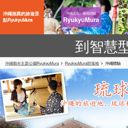
沖繩推薦的旅遊景
沖繩文化、藝能經驗
RyukyuMura
點RyukyuMura
到智慧
沖繩觀光主題公園RyukyuMura
RyukyuMura部落格
沖繩體驗 