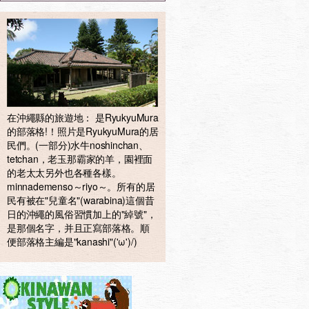
在沖繩縣的旅遊地： 是RyukyuMura
的部落格!！照片是RyukyuMura的居
民們。(一部分)水牛noshinchan、
tetchan，老玉那霸家的羊，園裡面
的老太太另外也各種各樣。
minnademenso～riyo～。所有的居
民有被在"兒童名"(warabina)這個昔
日的沖繩的風俗習慣加上的"綽號"，
是那個名字，并且正寫部落格。順
便部落格主編是"kanashi"('ω')/)