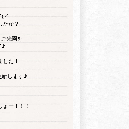
)／
したか？
 ご来園を
^♪
ました！
更新します♪
しょー！！！