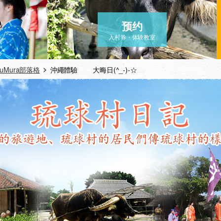
预约
入村券・体験教室
yuMura部落格
沖繩體驗 大晦日(^_-)-☆