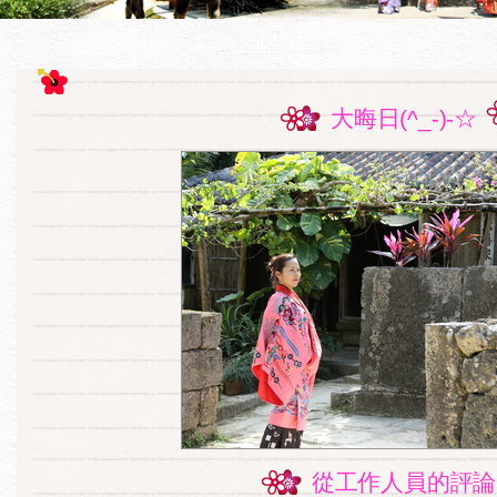
大晦日(^_-)-☆
從工作人員的評論