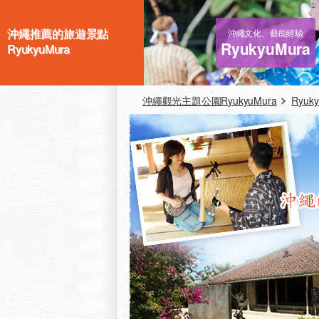
沖繩推薦的旅遊景點
沖繩文化、藝能經驗
RyukyuMura
RyukyuMura
沖繩觀光主題公園RyukyuMura
Ryuk