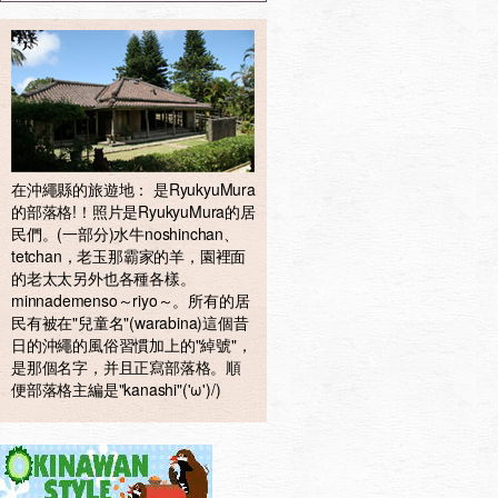
在沖繩縣的旅遊地： 是RyukyuMura
的部落格!！照片是RyukyuMura的居
民們。(一部分)水牛noshinchan、
tetchan，老玉那霸家的羊，園裡面
的老太太另外也各種各樣。
minnademenso～riyo～。所有的居
民有被在"兒童名"(warabina)這個昔
日的沖繩的風俗習慣加上的"綽號"，
是那個名字，并且正寫部落格。順
便部落格主編是"kanashi"('ω')/)