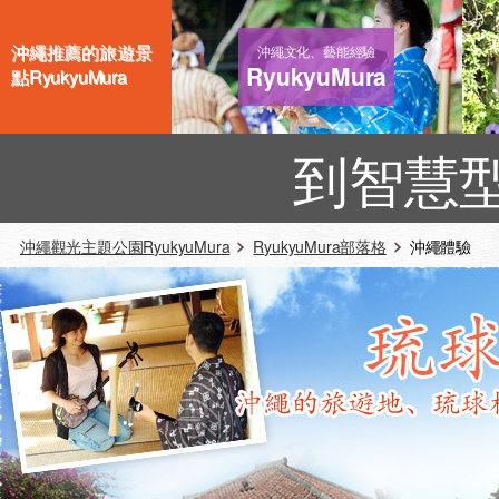
沖繩推薦的旅遊景
沖繩文化、藝能經驗
RyukyuMura
點RyukyuMura
到智慧
沖繩觀光主題公園RyukyuMura
RyukyuMura部落格
沖繩體驗 