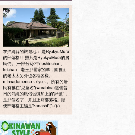
在沖繩縣的旅遊地： 是RyukyuMura
的部落格!！照片是RyukyuMura的居
民們。(一部分)水牛noshinchan、
tetchan，老玉那霸家的羊，園裡面
的老太太另外也各種各樣。
minnademenso～riyo～。所有的居
民有被在"兒童名"(warabina)這個昔
日的沖繩的風俗習慣加上的"綽號"，
是那個名字，并且正寫部落格。順
便部落格主編是"kanashi"('ω')/)