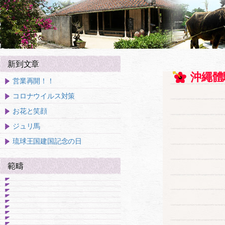
新到文章
沖繩體
営業再開！！
コロナウイルス対策
お花と笑顔
ジュリ馬
琉球王国建国記念の日
範疇