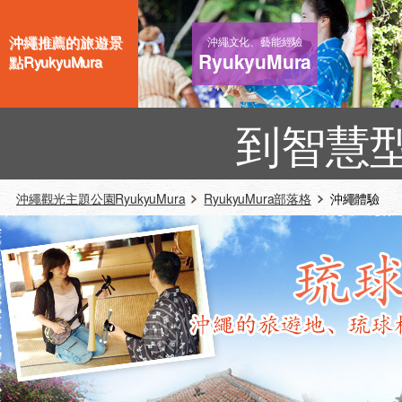
沖繩推薦的旅遊景
沖繩文化、藝能經驗
RyukyuMura
點RyukyuMura
到智慧
沖繩觀光主題公園RyukyuMura
RyukyuMura部落格
沖繩體驗 