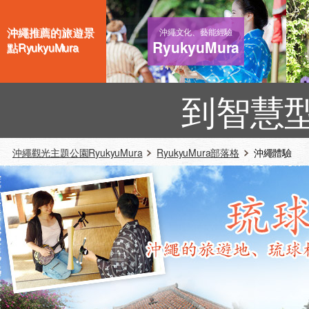
沖繩推薦的旅遊景
沖繩文化、藝能經驗
RyukyuMura
點RyukyuMura
到智慧
沖繩觀光主題公園RyukyuMura
RyukyuMura部落格
沖繩體驗 エ