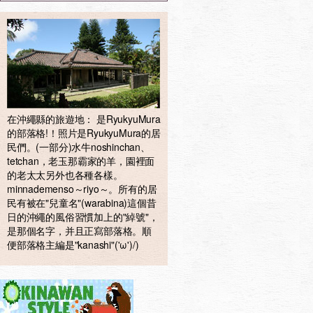
在沖繩縣的旅遊地： 是RyukyuMura
的部落格!！照片是RyukyuMura的居
民們。(一部分)水牛noshinchan、
tetchan，老玉那霸家的羊，園裡面
的老太太另外也各種各樣。
minnademenso～riyo～。所有的居
民有被在"兒童名"(warabina)這個昔
日的沖繩的風俗習慣加上的"綽號"，
是那個名字，并且正寫部落格。順
便部落格主編是"kanashi"('ω')/)