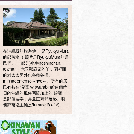
在沖繩縣的旅遊地： 是RyukyuMura
的部落格!！照片是RyukyuMura的居
民們。(一部分)水牛noshinchan、
tetchan，老玉那霸家的羊，園裡面
的老太太另外也各種各樣。
minnademenso～riyo～。所有的居
民有被在"兒童名"(warabina)這個昔
日的沖繩的風俗習慣加上的"綽號"，
是那個名字，并且正寫部落格。順
便部落格主編是"kanashi"('ω')/)