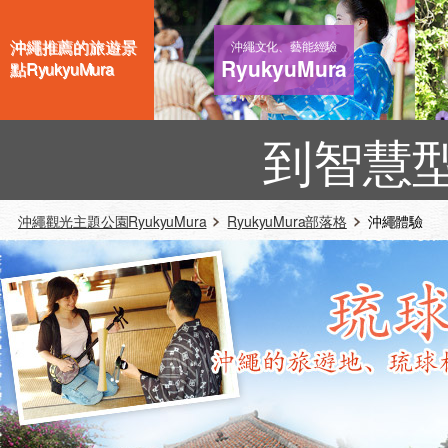
沖繩推薦的旅遊景
沖繩文化、藝能經驗
RyukyuMura
點RyukyuMura
到智慧
沖繩觀光主題公園RyukyuMura
RyukyuMura部落格
沖繩體驗 