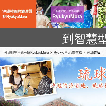
沖繩推薦的旅遊景
沖繩文化、藝能經驗
RyukyuMura
點RyukyuMura
到智慧
沖繩觀光主題公園RyukyuMura
RyukyuMura部落格
沖繩體驗 