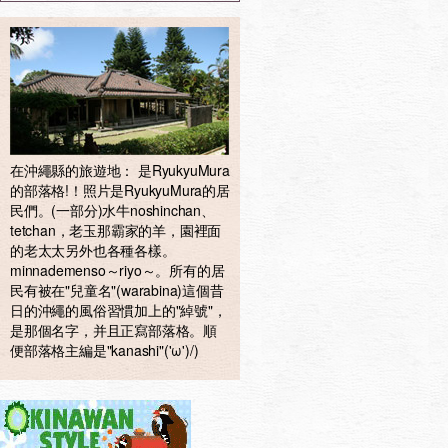
在沖繩縣的旅遊地： 是RyukyuMura
的部落格!！照片是RyukyuMura的居
民們。(一部分)水牛noshinchan、
tetchan，老玉那霸家的羊，園裡面
的老太太另外也各種各樣。
minnademenso～riyo～。所有的居
民有被在"兒童名"(warabina)這個昔
日的沖繩的風俗習慣加上的"綽號"，
是那個名字，并且正寫部落格。順
便部落格主編是"kanashi"('ω')/)