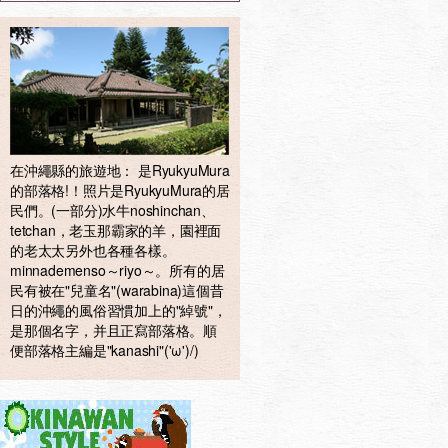
在沖繩縣的旅遊地： 是RyukyuMura
的部落格!！照片是RyukyuMura的居
民們。(一部分)水牛noshinchan、
tetchan，老玉那霸家的羊，園裡面
的老太太另外也各種各樣。
minnademenso～riyo～。所有的居
民有被在"兒童名"(warabina)這個昔
日的沖繩的風俗習慣加上的"綽號"，
是那個名字，并且正寫部落格。順
便部落格主編是"kanashi"('ω')/)