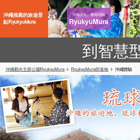
沖繩推薦的旅遊景
沖繩文化、藝能經驗
RyukyuMura
點RyukyuMura
到智慧
沖繩觀光主題公園RyukyuMura
RyukyuMura部落格
沖繩體驗 