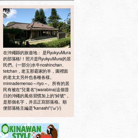
在沖繩縣的旅遊地： 是RyukyuMura
的部落格!！照片是RyukyuMura的居
民們。(一部分)水牛noshinchan、
tetchan，老玉那霸家的羊，園裡面
的老太太另外也各種各樣。
minnademenso～riyo～。所有的居
民有被在"兒童名"(warabina)這個昔
日的沖繩的風俗習慣加上的"綽號"，
是那個名字，并且正寫部落格。順
便部落格主編是"kanashi"('ω')/)