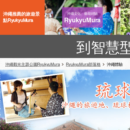
沖繩推薦的旅遊景
沖繩文化、藝能經驗
RyukyuMura
點RyukyuMura
到智慧
沖繩觀光主題公園RyukyuMura
RyukyuMura部落格
沖繩體驗 