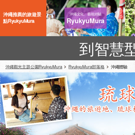
沖繩推薦的旅遊景
沖繩文化、藝能經驗
RyukyuMura
點RyukyuMura
到智慧
沖繩觀光主題公園RyukyuMura
RyukyuMura部落格
沖繩體驗 