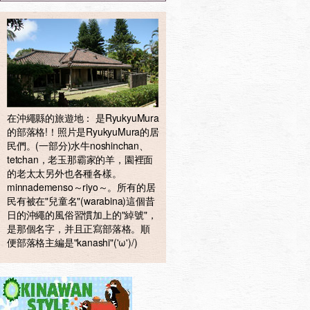
在沖繩縣的旅遊地： 是RyukyuMura
的部落格!！照片是RyukyuMura的居
民們。(一部分)水牛noshinchan、
tetchan，老玉那霸家的羊，園裡面
的老太太另外也各種各樣。
minnademenso～riyo～。所有的居
民有被在"兒童名"(warabina)這個昔
日的沖繩的風俗習慣加上的"綽號"，
是那個名字，并且正寫部落格。順
便部落格主編是"kanashi"('ω')/)