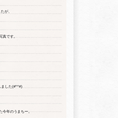
したが、
写真です。
、
した(#^^#)
た今年のうまちー。