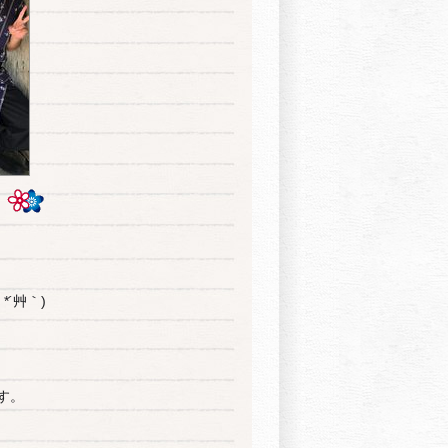
*´艸｀)
す。