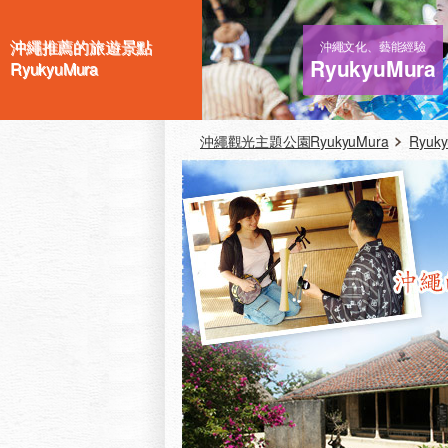
沖繩推薦的旅遊景點
沖繩文化、藝能經驗
RyukyuMura
RyukyuMura
沖繩觀光主題公園RyukyuMura
Ryuk