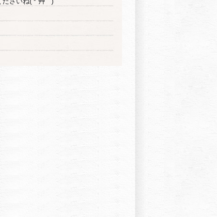
さいね( *´艸｀)