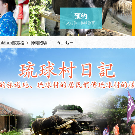
预约
入村券・体験教室
yuMura部落格
沖繩體驗 うまちー