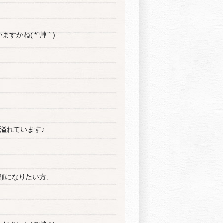
すかね( *´艸｀)
溢れています♪
顔になりたい方、