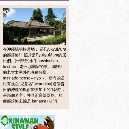
在沖繩縣的旅遊地： 是RyukyuMura
的部落格!！照片是RyukyuMura的居
民們。(一部分)水牛noshinchan、
tetchan，老玉那霸家的羊，園裡面
的老太太另外也各種各樣。
minnademenso～riyo～。所有的居
民有被在"兒童名"(warabina)這個昔
日的沖繩的風俗習慣加上的"綽號"，
是那個名字，并且正寫部落格。順
便部落格主編是"kanashi"('ω')/)