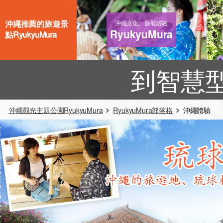
沖繩推薦的旅遊景
沖繩文化、藝能經驗
RyukyuMura
點RyukyuMura
到智慧
沖繩觀光主題公園RyukyuMura
RyukyuMura部落格
沖繩體驗