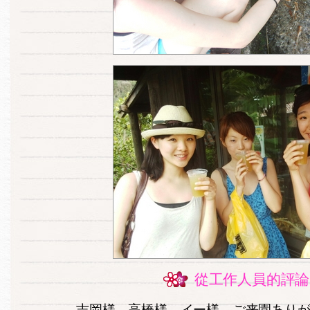
從工作人員的評論
吉岡様、高橋様、イー様、ご来園あり