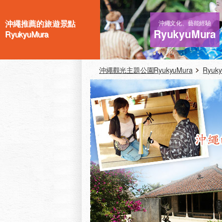
沖繩推薦的旅遊景點
沖繩文化、藝能經驗
RyukyuMura
RyukyuMura
沖繩觀光主題公園RyukyuMura
Ryuk