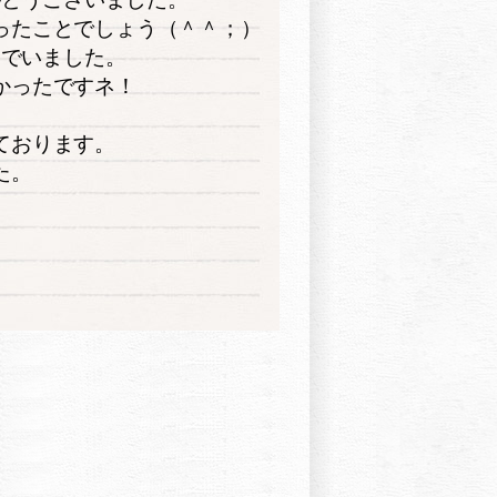
ったことでしょう（＾＾；）
んでいました。
かったですネ！
ております。
た。