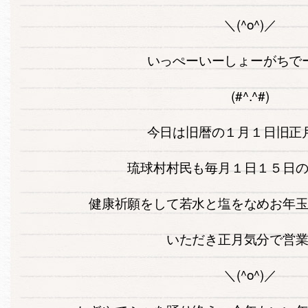
＼(^o^)／
いっぺーいーしょーがちで
(#^.^#)
今日は旧暦の１月１日旧正
琉球村村民も毎月１日１５日
健康祈願をして若水と塩をなめお年
いただき正月気分で営
＼(^o^)／