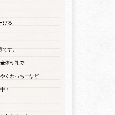
ーびる。
月です。
の全体朝礼で
玉やくわっちーなど
業中！