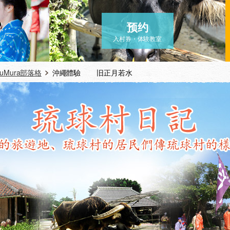
预约
入村券・体験教室
yuMura部落格
沖繩體驗 旧正月若水