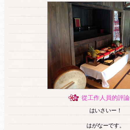
從工作人員的評論
はいさいー！
はがなーです。