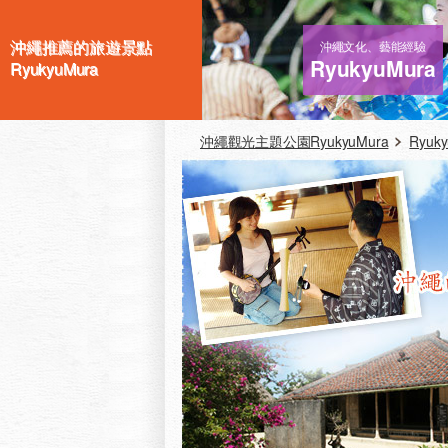
沖繩推薦的旅遊景點
沖繩文化、藝能經驗
RyukyuMura
RyukyuMura
沖繩觀光主題公園RyukyuMura
Ryuk