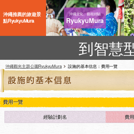
沖繩推薦的旅遊景
沖繩文化、藝能經驗
RyukyuMura
點RyukyuMura
到智慧
沖繩觀光主題公園RyukyuMura
設施的基本信息：費用一覽
費用一覽
經驗計劃名
費