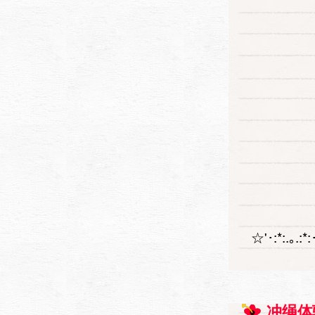
☆'･:*:.｡
冲绳体