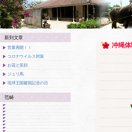
新到文章
冲绳体
営業再開！！
コロナウイルス対策
お花と笑顔
ジュリ馬
琉球王国建国記念の日
范畴