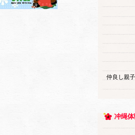
仲良し親
冲绳体