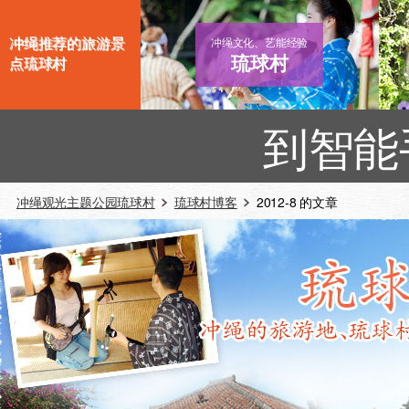
冲绳推荐的旅游景
冲绳文化、艺能经验
琉球村
点琉球村
到智能
冲绳观光主题公园琉球村
琉球村博客
2012-8 的文章