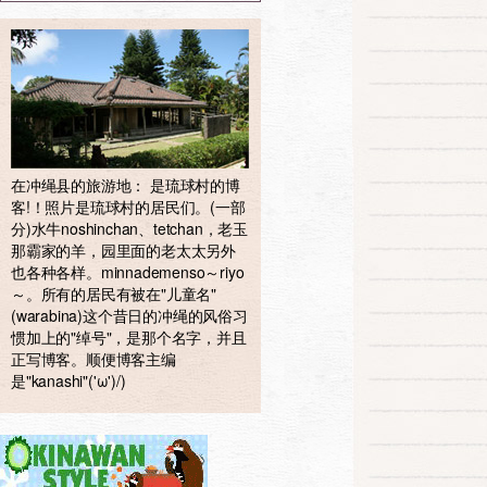
在冲绳县的旅游地： 是琉球村的博
客!！照片是琉球村的居民们。(一部
分)水牛noshinchan、tetchan，老玉
那霸家的羊，园里面的老太太另外
也各种各样。minnademenso～riyo
～。所有的居民有被在"儿童名"
(warabina)这个昔日的冲绳的风俗习
惯加上的"绰号"，是那个名字，并且
正写博客。顺便博客主编
是"kanashi"('ω')/)