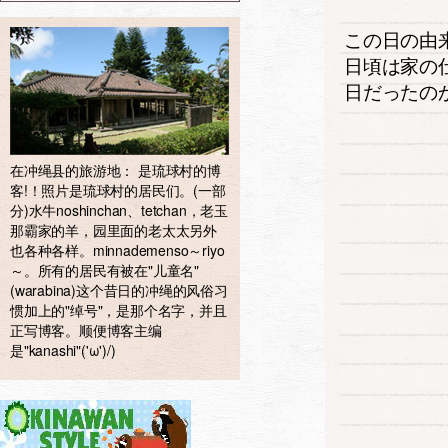
この日の由
日頃は家の
日だったの
在冲绳县的旅游地： 是琉球村的博
客!！照片是琉球村的居民们。(一部
分)水牛noshinchan、tetchan，老玉
那霸家的羊，园里面的老太太另外
也各种各样。minnademenso～riyo
～。所有的居民有被在"儿童名"
(warabina)这个昔日的冲绳的风俗习
惯加上的"绰号"，是那个名字，并且
正写博客。顺便博客主编
是"kanashi"('ω')/)