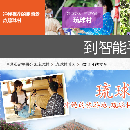
冲绳推荐的旅游景
冲绳文化、艺能经验
琉球村
点琉球村
到智能
冲绳观光主题公园琉球村
琉球村博客
2013-4 的文章