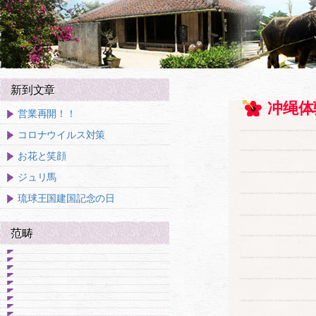
新到文章
冲绳体
営業再開！！
コロナウイルス対策
お花と笑顔
ジュリ馬
琉球王国建国記念の日
范畴