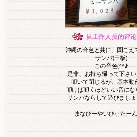
从工作人员的评论
沖縄の音色と共に、聞こえ
サンバ(三板)
この音色(^^♪
是非、お持ち帰って下さい(´
叩いて閉じるが、基本動作(
叩けば叩くほどいい音にな
サンバならして遊びましょう
まなびーやいびぃたーん(