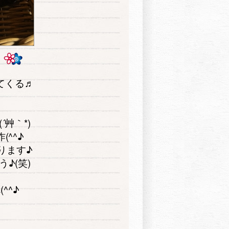
てくる♬
艸｀*)
^^♪
ります♪
♪(笑)
^^♪