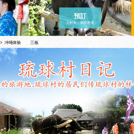
預訂
入村券・体験教室
冲绳体验 三板