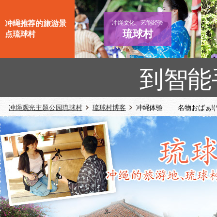
冲绳推荐的旅游景
冲绳文化、艺能经验
琉球村
点琉球村
到智能
冲绳观光主题公园琉球村
琉球村博客
冲绳体验 名物おばぁ!(^^