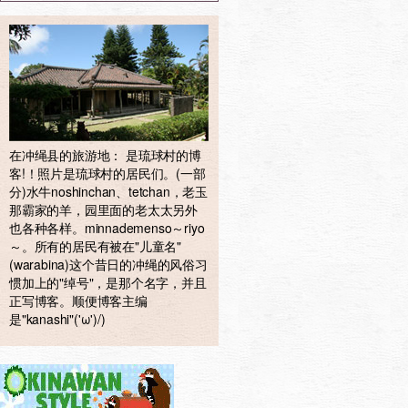
在冲绳县的旅游地： 是琉球村的博
客!！照片是琉球村的居民们。(一部
分)水牛noshinchan、tetchan，老玉
那霸家的羊，园里面的老太太另外
也各种各样。minnademenso～riyo
～。所有的居民有被在"儿童名"
(warabina)这个昔日的冲绳的风俗习
惯加上的"绰号"，是那个名字，并且
正写博客。顺便博客主编
是"kanashi"('ω')/)