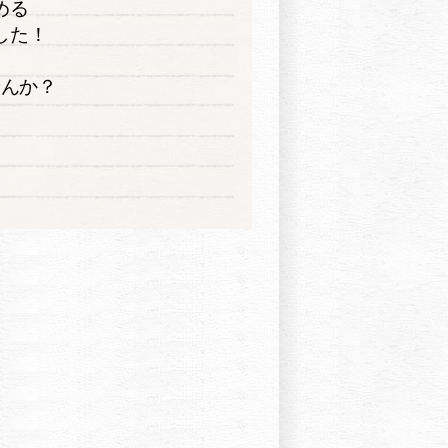
める
した！
り
せんか？