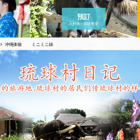
預訂
入村券・体験教室
冲绳体验 ミニミニ鉢