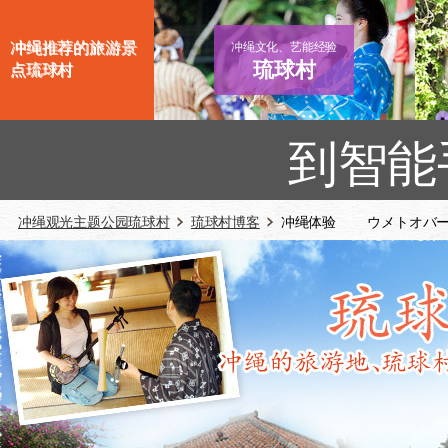
冲绳推荐的旅游景
冲绳文化、艺能经验
琉球村
点琉球村
到智能
冲绳观光主题公园琉球村
琉球村博客
冲绳体验 ウメトオバー