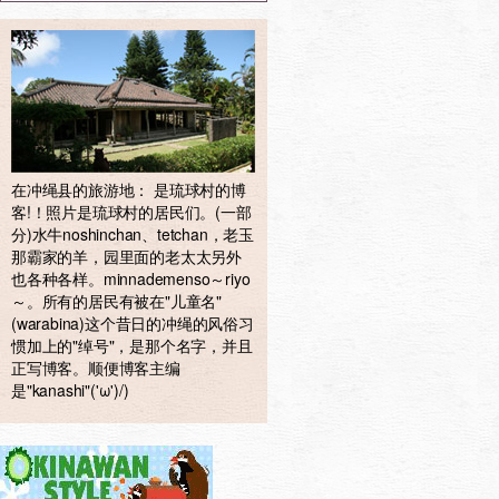
在冲绳县的旅游地： 是琉球村的博
客!！照片是琉球村的居民们。(一部
分)水牛noshinchan、tetchan，老玉
那霸家的羊，园里面的老太太另外
也各种各样。minnademenso～riyo
～。所有的居民有被在"儿童名"
(warabina)这个昔日的冲绳的风俗习
惯加上的"绰号"，是那个名字，并且
正写博客。顺便博客主编
是"kanashi"('ω')/)