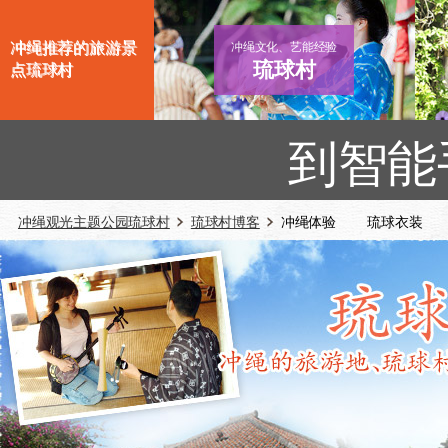
冲绳推荐的旅游景
冲绳文化、艺能经验
琉球村
点琉球村
到智能
冲绳观光主题公园琉球村
琉球村博客
冲绳体验 琉球衣装