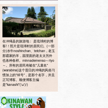
在冲绳县的旅游地： 是琉球村的博
客!！照片是琉球村的居民们。(一部
分)水牛noshinchan、tetchan，老玉
那霸家的羊，园里面的老太太另外
也各种各样。minnademenso～riyo
～。所有的居民有被在"儿童名"
(warabina)这个昔日的冲绳的风俗习
惯加上的"绰号"，是那个名字，并且
正写博客。顺便博客主编
是"kanashi"('ω')/)