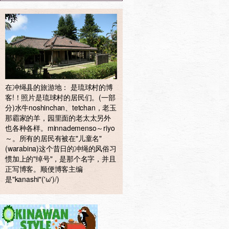
在冲绳县的旅游地： 是琉球村的博
客!！照片是琉球村的居民们。(一部
分)水牛noshinchan、tetchan，老玉
那霸家的羊，园里面的老太太另外
也各种各样。minnademenso～riyo
～。所有的居民有被在"儿童名"
(warabina)这个昔日的冲绳的风俗习
惯加上的"绰号"，是那个名字，并且
正写博客。顺便博客主编
是"kanashi"('ω')/)