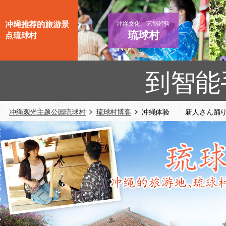
冲绳推荐的旅游景
冲绳文化、艺能经验
琉球村
点琉球村
到智能
冲绳观光主题公园琉球村
琉球村博客
冲绳体验 新人さん踊り