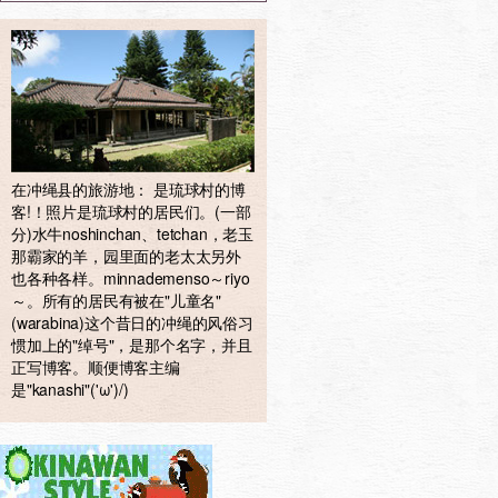
在冲绳县的旅游地： 是琉球村的博
客!！照片是琉球村的居民们。(一部
分)水牛noshinchan、tetchan，老玉
那霸家的羊，园里面的老太太另外
也各种各样。minnademenso～riyo
～。所有的居民有被在"儿童名"
(warabina)这个昔日的冲绳的风俗习
惯加上的"绰号"，是那个名字，并且
正写博客。顺便博客主编
是"kanashi"('ω')/)