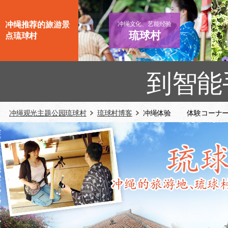
冲绳推荐的旅游景
冲绳文化、艺能经验
琉球村
点琉球村
到智能
冲绳观光主题公园琉球村
琉球村博客
冲绳体验 体験コーナ