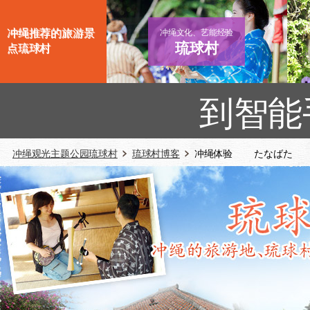
冲绳推荐的旅游景
冲绳文化、艺能经验
琉球村
点琉球村
到智能
冲绳观光主题公园琉球村
琉球村博客
冲绳体验 たなばた