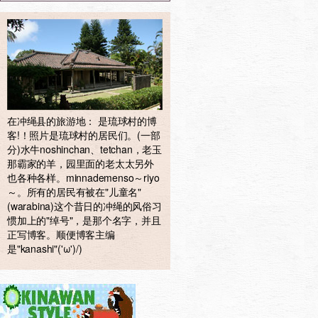
在冲绳县的旅游地： 是琉球村的博
客!！照片是琉球村的居民们。(一部
分)水牛noshinchan、tetchan，老玉
那霸家的羊，园里面的老太太另外
也各种各样。minnademenso～riyo
～。所有的居民有被在"儿童名"
(warabina)这个昔日的冲绳的风俗习
惯加上的"绰号"，是那个名字，并且
正写博客。顺便博客主编
是"kanashi"('ω')/)