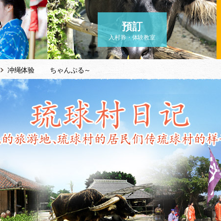
預訂
入村券・体験教室
冲绳体验 ちゃんぷる～