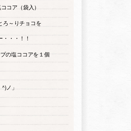
塩ココア（袋入）
とろ～りチョコを
ー・・・！！
イプの塩ココアを１個
^)ノ」