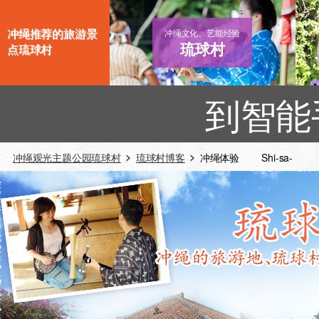
冲绳推荐的旅游景
冲绳文化、艺能经验
琉球村
点琉球村
到智能
冲绳观光主题公园琉球村
琉球村博客
冲绳体验 Shi-sa-