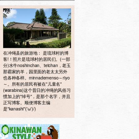
在冲绳县的旅游地： 是琉球村的博
客!！照片是琉球村的居民们。(一部
分)水牛noshinchan、tetchan，老玉
那霸家的羊，园里面的老太太另外
也各种各样。minnademenso～riyo
～。所有的居民有被在"儿童名"
(warabina)这个昔日的冲绳的风俗习
惯加上的"绰号"，是那个名字，并且
正写博客。顺便博客主编
是"kanashi"('ω')/)