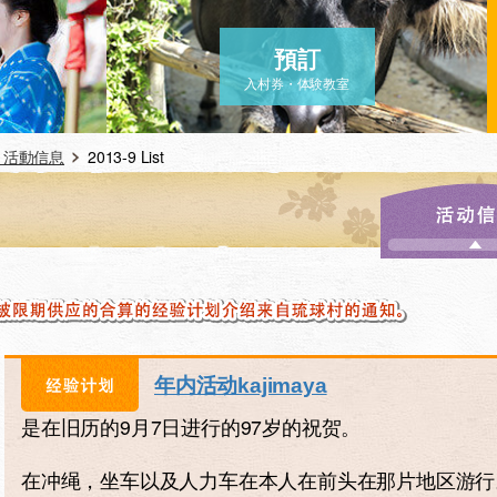
預訂
入村券・体験教室
、活動信息
2013-9 List
年内活动kajimaya
是在旧历的9月7日进行的97岁的祝贺。
在冲绳，坐车以及人力车在本人在前头在那片地区游行