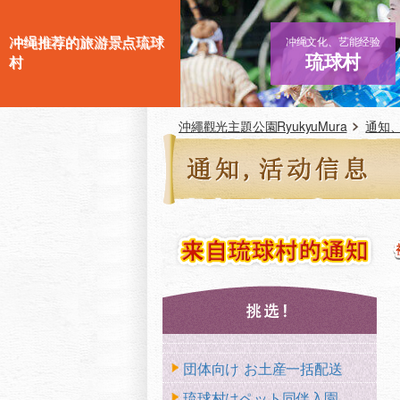
冲绳推荐的旅游景点琉球
冲绳文化、艺能经验
琉球村
村
沖繩觀光主題公園RyukyuMura
通知
団体向け お土産一括配送
琉球村はペット同伴入園