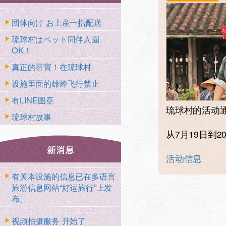
団体向け お土産一括配送
琉球村はペット同伴入園
OK！
真正的尋寶！在琉球村
设施里面的雄蜂飞行禁止
有LINE图章
琉球村的活动
琉球村故事
从7月19日到20日
活动信息
有关本设施的信息已在多语言
旅游信息网站“好运旅行”上发
布。
视频拍摄服务 开始了