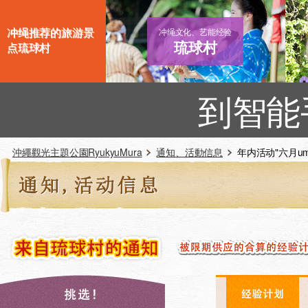
冲绳推荐的旅游景
冲绳文化、艺能经验
琉球村
点琉球村
到智能
沖繩觀光主題公園RyukyuMura
通知、活動信息
年内活动"六月umachi