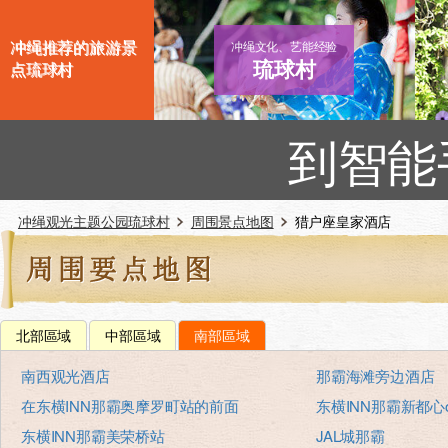
冲绳推荐的旅游景
冲绳文化、艺能经验
琉球村
点琉球村
到智能
冲绳观光主题公园琉球村
周围景点地图
猎户座皇家酒店
北部區域
中部區域
南部區域
南西观光酒店
那霸海滩旁边酒店
在东横INN那霸奥摩罗町站的前面
东横INN那霸新都心om
东横INN那霸美荣桥站
JAL城那霸