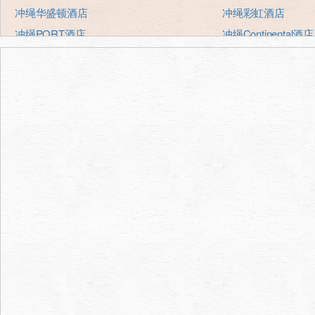
冲绳华盛顿酒店
冲绳彩虹酒店
冲绳PORT酒店
冲绳Continental酒店
冲绳港口观点酒店冠广场
冲绳Sun Plaza酒店
冲绳Kariyushi abanrizotonaha
冲绳东方酒店
法华俱乐部那霸、新都心
冲绳太平洋酒店
酒店阳光
日航酒店那霸gurandok
猎户座皇家酒店
猎户座皇家酒店
ROCO酒店
那霸酒店那霸罗伊