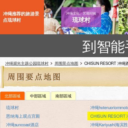
冲绳推荐的旅游景
冲绳文化、艺能经验
琉球村
点琉球村
到智能
冲绳观光主题公园琉球村
周围景点地图
CHISUN RESORT 冲
北部區域
中部區域
南部區域
琉球村
冲绳hoteruoriommoto
恩纳海上观点宫殿
CHISUN RESOR
冲绳suncoast酒店
冲绳Kariyushi海