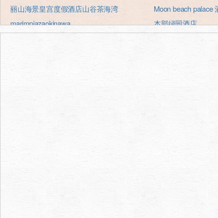
丽山海景皇宫度假酒店山谷茶海湾
Moon beach palace
marimpiazaokinawa
本部绿园酒店
冲绳YUGAF INN酒店
酒店月亮桃子
冲绳MAHAINA健康度假酒店
Sunset hill酒店
安塔泰瑞俱乐部酒店
太阳码头酒店
喜濑海滨渡假酒店
kanuchabeihoteru
CHISUN RESORT 冲绳酒店美海
冲绳Ｍａｒｒｉｏｔ
冲绳suncoast酒店