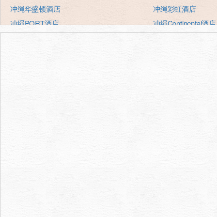
冲绳华盛顿酒店
冲绳彩虹酒店
冲绳PORT酒店
冲绳Continental酒店
冲绳港口观点酒店冠广场
冲绳Sun Plaza酒店
冲绳Kariyushi abanrizotonaha
冲绳东方酒店
法华俱乐部那霸、新都心
冲绳太平洋酒店
酒店阳光
日航酒店那霸gurandok
猎户座皇家酒店
猎户座皇家酒店
ROCO酒店
那霸酒店那霸罗伊