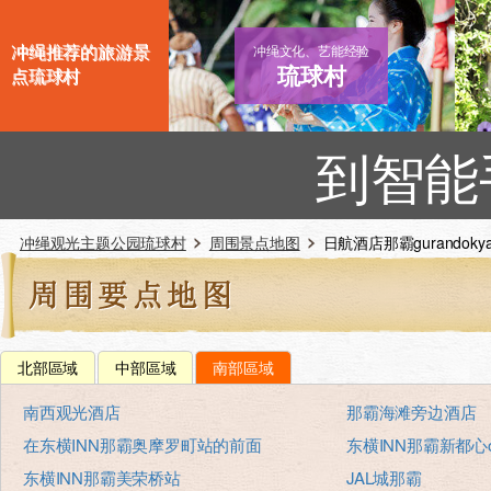
冲绳推荐的旅游景
冲绳文化、艺能经验
琉球村
点琉球村
到智能
冲绳观光主题公园琉球村
周围景点地图
日航酒店那霸gurandokya
北部區域
中部區域
南部區域
南西观光酒店
那霸海滩旁边酒店
在东横INN那霸奥摩罗町站的前面
东横INN那霸新都心om
东横INN那霸美荣桥站
JAL城那霸