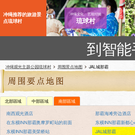
冲绳推荐的旅游景
冲绳文化、艺能经验
琉球村
点琉球村
到智能
冲绳观光主题公园琉球村
周围景点地图
JAL城那霸
北部區域
中部區域
南部區域
南西观光酒店
那霸海滩旁边酒店
在东横INN那霸奥摩罗町站的前面
东横INN那霸新都心om
东横INN那霸美荣桥站
JAL城那霸