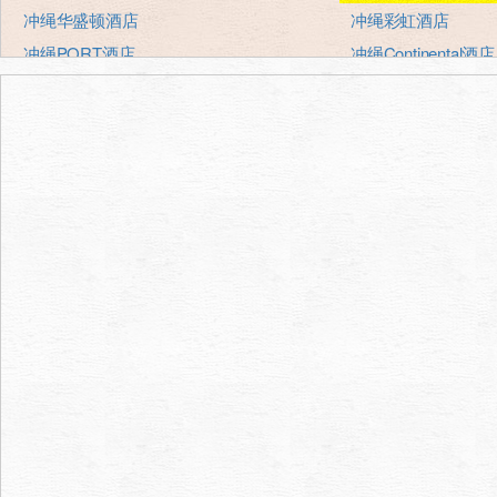
冲绳华盛顿酒店
冲绳彩虹酒店
冲绳PORT酒店
冲绳Continental酒店
冲绳港口观点酒店冠广场
冲绳Sun Plaza酒店
冲绳Kariyushi abanrizotonaha
冲绳东方酒店
法华俱乐部那霸、新都心
冲绳太平洋酒店
酒店阳光
日航酒店那霸gurandok
猎户座皇家酒店
猎户座皇家酒店
ROCO酒店
那霸酒店那霸罗伊