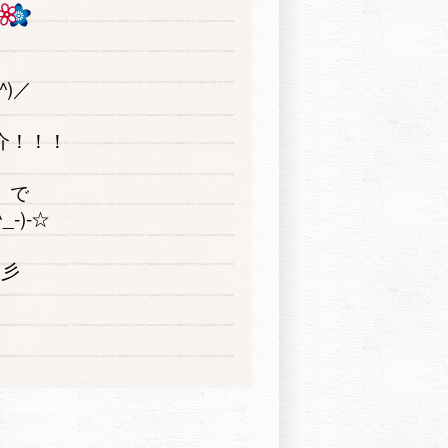
^)／
介！！！
」で
-)-☆
☆彡