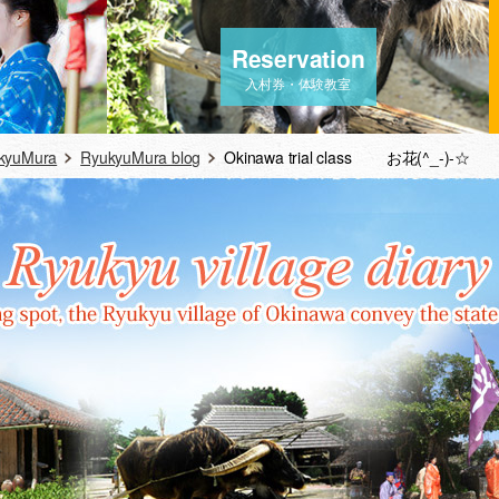
Reservation
入村券・体験教室
ukyuMura
RyukyuMura blog
Okinawa trial class お花(^_-)-☆