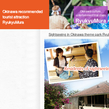
Okinawa recommended
Okinawa culture,
entertainment trial class
tourist attraction
RyukyuMura
RyukyuMura
Sightseeing in Okinawa theme park Ry