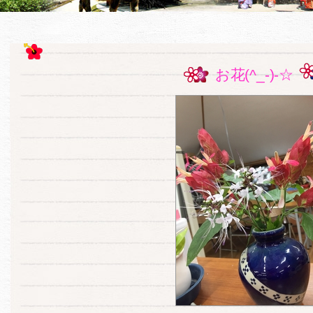
お花(^_-)-☆