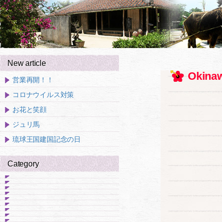
New article
Okinaw
営業再開！！
コロナウイルス対策
お花と笑顔
ジュリ馬
琉球王国建国記念の日
Category