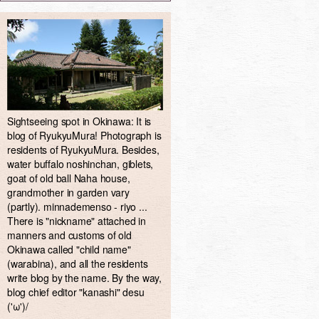
Sightseeing spot in Okinawa: It is
blog of RyukyuMura! Photograph is
residents of RyukyuMura. Besides,
water buffalo noshinchan, giblets,
goat of old ball Naha house,
grandmother in garden vary
(partly). minnademenso - riyo ...
There is "nickname" attached in
manners and customs of old
Okinawa called "child name"
(warabina), and all the residents
write blog by the name. By the way,
blog chief editor "kanashi" desu
('ω')/