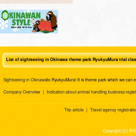
List of sightseeing in Okinawa theme park RyukyuMura trial cla
Sightseeing in Okinawa
to RyukyuMura! It is theme park which we can e
Company Overview
｜
Indication about animal handling business regist
Trip article
｜
Travel agency registration
Copyright (C) RY