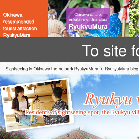
Okinawa
Okinawa culture,
entertainment trial class
recommended
RyukyuMura
tourist attraction
RyukyuMura
To site 
Sightseeing in Okinawa theme park RyukyuMura
RyukyuMura blog