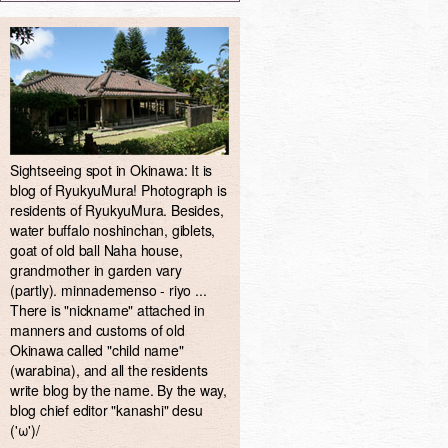
Sightseeing spot in Okinawa: It is
blog of RyukyuMura! Photograph is
residents of RyukyuMura. Besides,
water buffalo noshinchan, giblets,
goat of old ball Naha house,
grandmother in garden vary
(partly). minnademenso - riyo ...
There is "nickname" attached in
manners and customs of old
Okinawa called "child name"
(warabina), and all the residents
write blog by the name. By the way,
blog chief editor "kanashi" desu
('ω')/