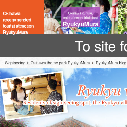
Okinawa
Okinawa culture,
entertainment trial class
recommended
RyukyuMura
tourist attraction
RyukyuMura
To site 
Sightseeing in Okinawa theme park RyukyuMura
RyukyuMura blog