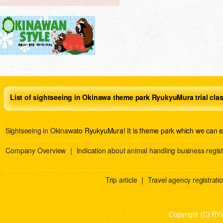
List of sightseeing in Okinawa theme park RyukyuMura trial cla
Sightseeing in Okinawa
to RyukyuMura! It is theme park which we can e
Company Overview
｜
Indication about animal handling business regist
Trip article
｜
Travel agency registration
Copyright (C) RY