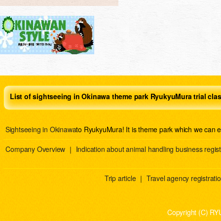
List of sightseeing in Okinawa theme park RyukyuMura trial cla
Sightseeing in Okinawa
to RyukyuMura! It is theme park which we can e
Company Overview
｜
Indication about animal handling business regist
Trip article
｜
Travel agency registration
Copyright (C) RY