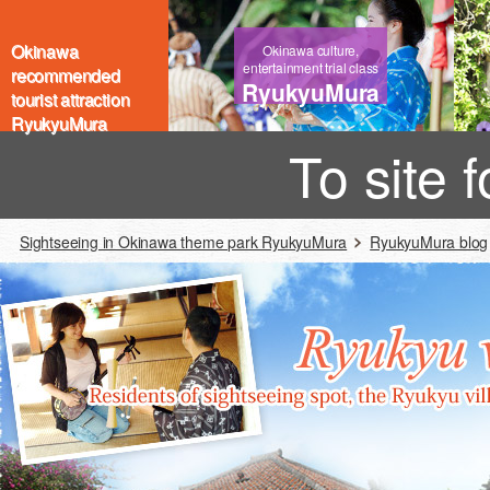
Okinawa
Okinawa culture,
entertainment trial class
recommended
RyukyuMura
tourist attraction
RyukyuMura
To site 
Sightseeing in Okinawa theme park RyukyuMura
RyukyuMura blog