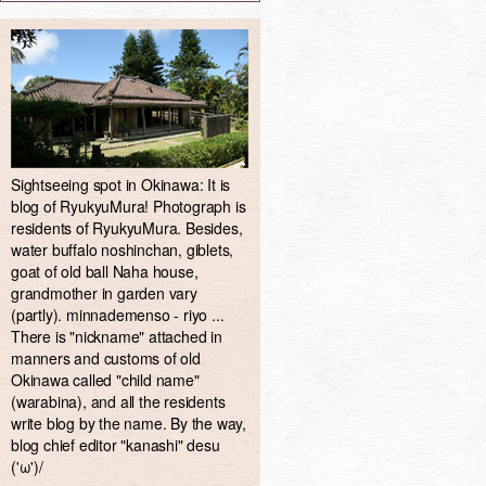
Sightseeing spot in Okinawa: It is
blog of RyukyuMura! Photograph is
residents of RyukyuMura. Besides,
water buffalo noshinchan, giblets,
goat of old ball Naha house,
grandmother in garden vary
(partly). minnademenso - riyo ...
There is "nickname" attached in
manners and customs of old
Okinawa called "child name"
(warabina), and all the residents
write blog by the name. By the way,
blog chief editor "kanashi" desu
('ω')/