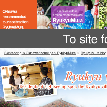
Okinawa
Okinawa culture,
entertainment trial class
recommended
RyukyuMura
tourist attraction
RyukyuMura
To site 
Sightseeing in Okinawa theme park RyukyuMura
RyukyuMura blog