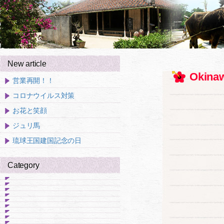
New article
Okinaw
営業再開！！
コロナウイルス対策
お花と笑顔
ジュリ馬
琉球王国建国記念の日
Category