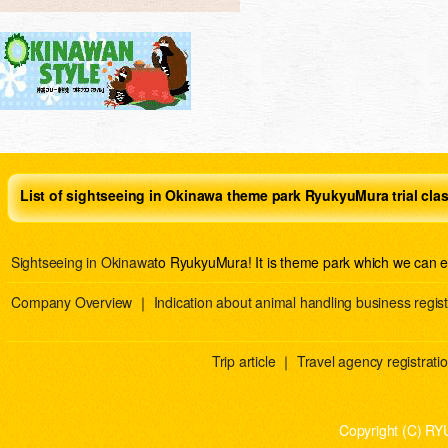
List of sightseeing in Okinawa theme park RyukyuMura trial cla
Sightseeing in Okinawa
to RyukyuMura! It is theme park which we can e
Company Overview
｜
Indication about animal handling business regist
Trip article
｜
Travel agency registration
Copyright (C) RY