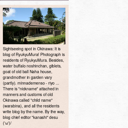
Sightseeing spot in Okinawa: It is
blog of RyukyuMura! Photograph is
residents of RyukyuMura. Besides,
water buffalo noshinchan, giblets,
goat of old ball Naha house,
grandmother in garden vary
(partly). minnademenso - riyo ...
There is "nickname" attached in
manners and customs of old
Okinawa called "child name"
(warabina), and all the residents
write blog by the name. By the way,
blog chief editor "kanashi" desu
('ω')/