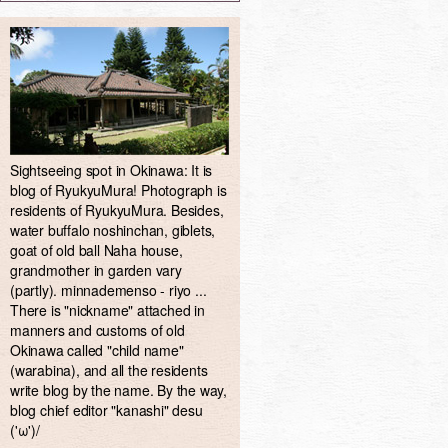
Sightseeing spot in Okinawa: It is
blog of RyukyuMura! Photograph is
residents of RyukyuMura. Besides,
water buffalo noshinchan, giblets,
goat of old ball Naha house,
grandmother in garden vary
(partly). minnademenso - riyo ...
There is "nickname" attached in
manners and customs of old
Okinawa called "child name"
(warabina), and all the residents
write blog by the name. By the way,
blog chief editor "kanashi" desu
('ω')/