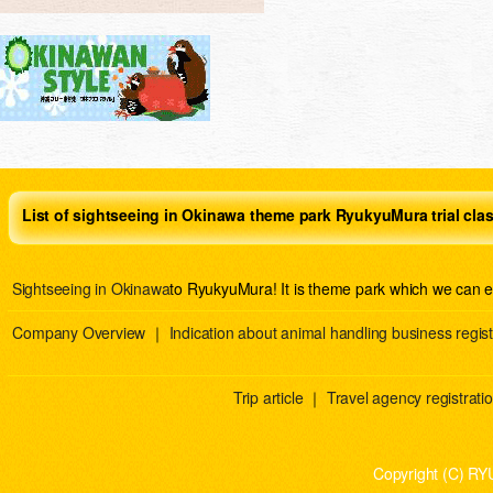
List of sightseeing in Okinawa theme park RyukyuMura trial cla
Sightseeing in Okinawa
to RyukyuMura! It is theme park which we can e
Company Overview
｜
Indication about animal handling business regist
Trip article
｜
Travel agency registration
Copyright (C) RY