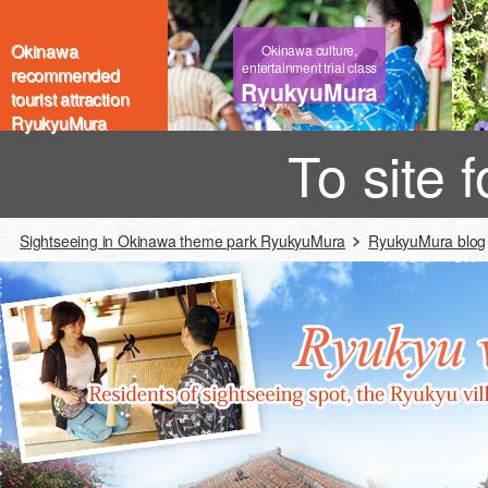
Okinawa
Okinawa culture,
entertainment trial class
recommended
RyukyuMura
tourist attraction
RyukyuMura
To site 
Sightseeing in Okinawa theme park RyukyuMura
RyukyuMura blog