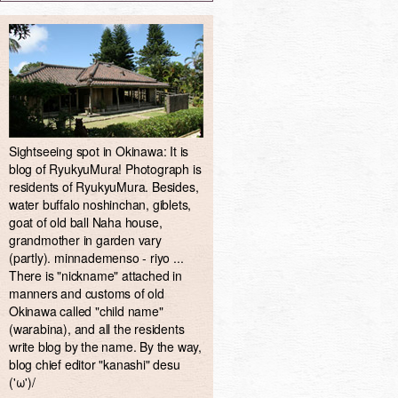
Sightseeing spot in Okinawa: It is
blog of RyukyuMura! Photograph is
residents of RyukyuMura. Besides,
water buffalo noshinchan, giblets,
goat of old ball Naha house,
grandmother in garden vary
(partly). minnademenso - riyo ...
There is "nickname" attached in
manners and customs of old
Okinawa called "child name"
(warabina), and all the residents
write blog by the name. By the way,
blog chief editor "kanashi" desu
('ω')/