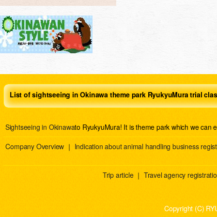
List of sightseeing in Okinawa theme park RyukyuMura trial cla
Sightseeing in Okinawa
to RyukyuMura! It is theme park which we can e
Company Overview
｜
Indication about animal handling business regist
Trip article
｜
Travel agency registration
Copyright (C) RY