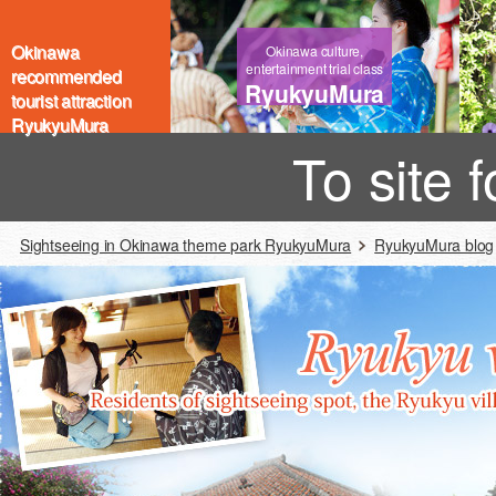
Okinawa
Okinawa culture,
entertainment trial class
recommended
RyukyuMura
tourist attraction
RyukyuMura
To site 
Sightseeing in Okinawa theme park RyukyuMura
RyukyuMura blog