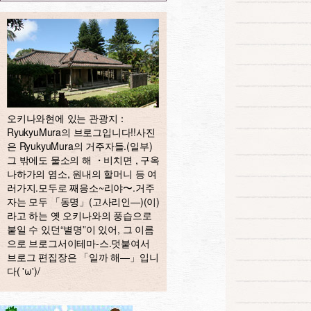
오키나와현에 있는 관광지：
RyukyuMura의 브로그입니다!!사진
은 RyukyuMura의 거주자들.(일부)
그 밖에도 물소의 해 ・비치면 , 구옥
나하가의 염소, 원내의 할머니 등 여
러가지.모두로 째응소~리야〜.거주
자는 모두 「동명」(고사리인—)(이)
라고 하는 옛 오키나와의 풍습으로
붙일 수 있던“별명”이 있어, 그 이름
으로 브로그서이테마-스.덧붙여서
브로그 편집장은 「일까 해—」입니
다( 'ω')/