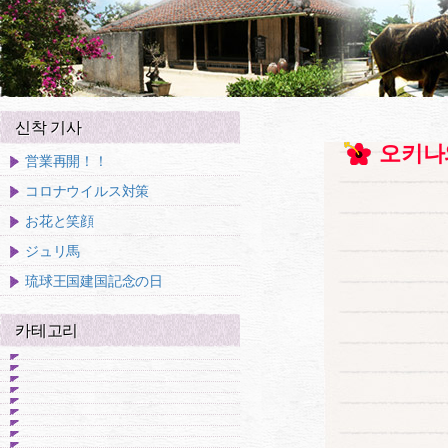
신착 기사
오키나
営業再開！！
コロナウイルス対策
お花と笑顔
ジュリ馬
琉球王国建国記念の日
카테고리