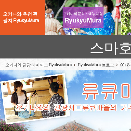
오키나와 추천 관
오키나와 문화・예능 체험
RyukyuMura
광지 RyukyuMura
스마호
오키나와 관광 테마파크 RyukyuMura
RyukyuMura 브로그
2012