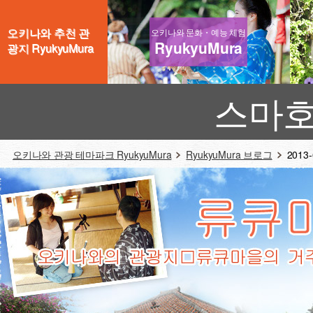
오키나와 추천 관
오키나와 문화・예능 체험
RyukyuMura
광지 RyukyuMura
스마호
오키나와 관광 테마파크 RyukyuMura
RyukyuMura 브로그
2013