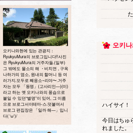
오키나
오키나와현에 있는 관광지：
RyukyuMura의 브로그입니다!!사진
은 RyukyuMura의 거주자들.(일부)
그 밖에도 물소의 해 ・비치면 , 구옥
나하가의 염소, 원내의 할머니 등 여
러가지.모두로 째응소~리야〜.거주
자는 모두 「동명」(고사리인—)(이)
라고 하는 옛 오키나와의 풍습으로
붙일 수 있던“별명”이 있어, 그 이름
ハイサイ！
으로 브로그서이테마-스.덧붙여서
브로그 편집장은 「일까 해—」입니
다( 'ω')/
今日はちゅ
れました。