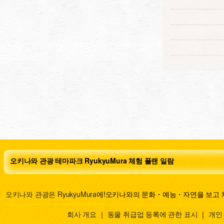
오키나와 관광 테마파크 RyukyuMura 체험 플랜 일람
오키나와 관광은 RyukyuMura
에!오키나와의 문화・예능・자연을 보고 
회사 개요
｜
동물 취급업 등록에 관한 표시
｜
개인