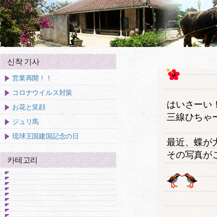
신착 기사
営業再開！！
コロナウイルス対策
はいさーい
お花と笑顔
三線ひちゃ
ジュリ馬
琉球王国建国記念の日
最近、蝶が
その写真が
카테고리