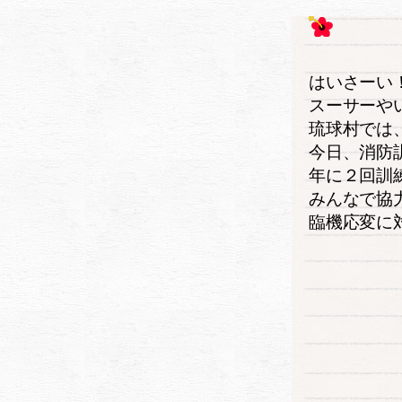
はいさーい
スーサーや
琉球村では
今日、消防
年に２回訓
みんなで協
臨機応変に