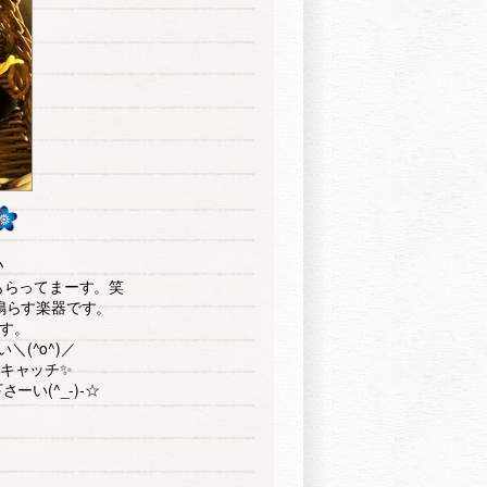
♪
もらってまーす。笑
鳴らす楽器です。
す。
(^o^)／
キャッチ✨
い(^_-)-☆