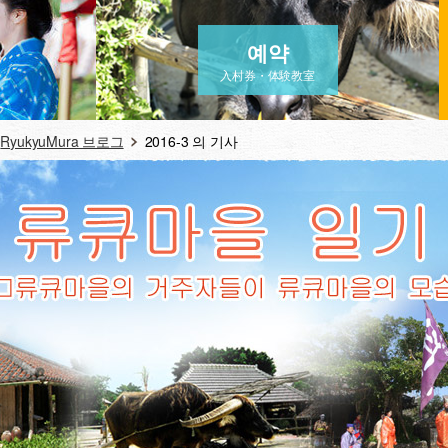
예약
入村券・体験教室
RyukyuMura 브로그
2016-3 의 기사