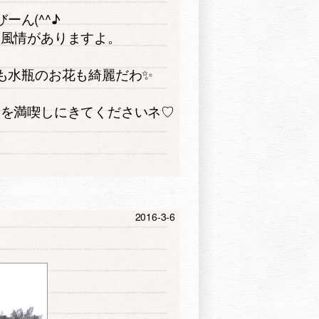
ーん(^^♪
も風情がありますよ。
も水瓶のお花も綺麗だわ✨
間を満喫しにきてくださいネ♡
2016-3-6