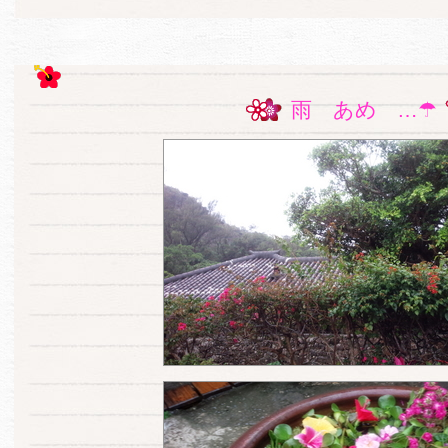
雨 あめ …☂