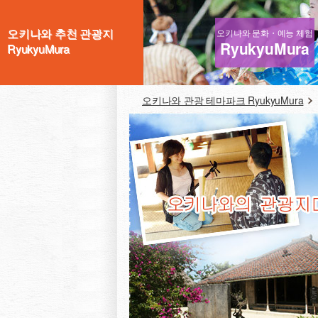
오키나와 추천 관광지
오키나와 문화・예능 체험
RyukyuMura
RyukyuMura
오키나와 관광 테마파크 RyukyuMura