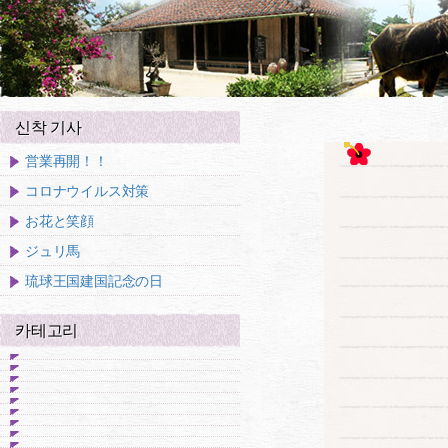
신착 기사
営業再開！！
コロナウイルス対策
お花と笑顔
ジュリ馬
琉球王国建国記念の日
카테고리