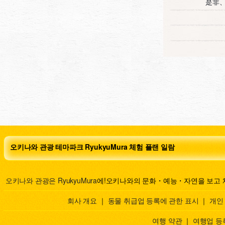
是非
오키나와 관광 테마파크 RyukyuMura 체험 플랜 일람
오키나와 관광은 RyukyuMura
에!오키나와의 문화・예능・자연을 보고 
회사 개요
｜
동물 취급업 등록에 관한 표시
｜
개인
여행 약관
｜
여행업 등