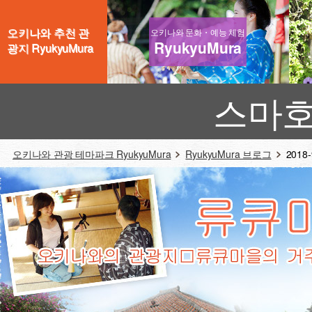
오키나와 추천 관
오키나와 문화・예능 체험
RyukyuMura
광지 RyukyuMura
스마호
오키나와 관광 테마파크 RyukyuMura
RyukyuMura 브로그
2018