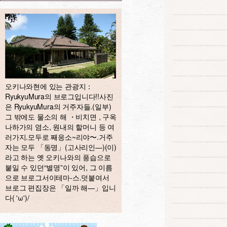
오키나와현에 있는 관광지：
RyukyuMura의 브로그입니다!!사진
은 RyukyuMura의 거주자들.(일부)
그 밖에도 물소의 해 ・비치면 , 구옥
나하가의 염소, 원내의 할머니 등 여
러가지.모두로 째응소~리야〜.거주
자는 모두 「동명」(고사리인—)(이)
라고 하는 옛 오키나와의 풍습으로
붙일 수 있던“별명”이 있어, 그 이름
으로 브로그서이테마-스.덧붙여서
브로그 편집장은 「일까 해—」입니
다( 'ω')/