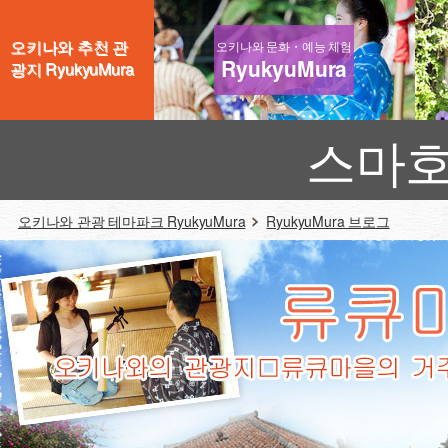
오키나와 추천 관
오키나와 문화・예능 체험
RyukyuMura
광지 RyukyuMura
스마호
오키나와 관광 테마파크 RyukyuMura
RyukyuMura 브로그