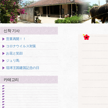
신착 기사
営業再開！！
コロナウイルス対策
お花と笑顔
ジュリ馬
琉球王国建国記念の日
카테고리