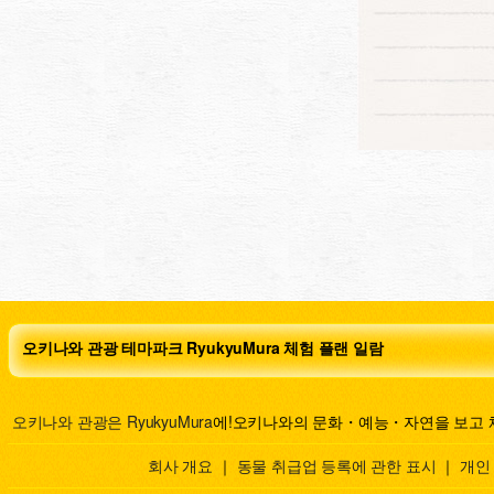
오키나와 관광 테마파크 RyukyuMura 체험 플랜 일람
오키나와 관광은 RyukyuMura
에!오키나와의 문화・예능・자연을 보고 
회사 개요
｜
동물 취급업 등록에 관한 표시
｜
개인