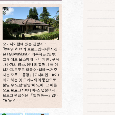
오키나와현에 있는 관광지：
RyukyuMura의 브로그입니다!!사진
은 RyukyuMura의 거주자들.(일부)
그 밖에도 물소의 해 ・비치면 , 구옥
나하가의 염소, 원내의 할머니 등 여
러가지.모두로 째응소~리야〜.거주
자는 모두 「동명」(고사리인—)(이)
라고 하는 옛 오키나와의 풍습으로
붙일 수 있던“별명”이 있어, 그 이름
으로 브로그서이테마-스.덧붙여서
브로그 편집장은 「일까 해—」입니
다( 'ω')/