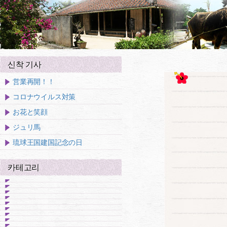
신착 기사
営業再開！！
コロナウイルス対策
お花と笑顔
ジュリ馬
琉球王国建国記念の日
카테고리