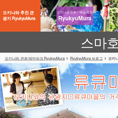
오키나와 추천 관
오키나와 문화・예능 체험
RyukyuMura
광지 RyukyuMura
스마호
오키나와 관광 테마파크 RyukyuMura
RyukyuMura 브로그
오키