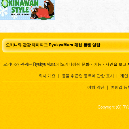
오키나와 관광 테마파크 RyukyuMura 체험 플랜 일람
오키나와 관광은 RyukyuMura
에!오키나와의 문화・예능・자연을 보고 
회사 개요
｜
동물 취급업 등록에 관한 표시
｜
개인
여행 약관
｜
여행업 등
Copyright (C) RY