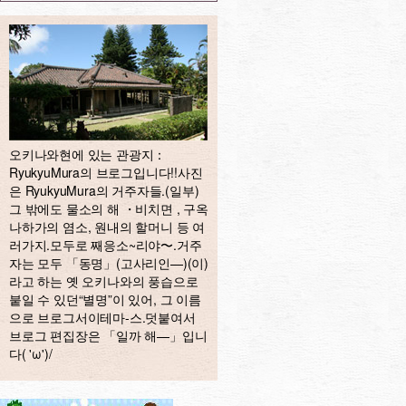
오키나와현에 있는 관광지：
RyukyuMura의 브로그입니다!!사진
은 RyukyuMura의 거주자들.(일부)
그 밖에도 물소의 해 ・비치면 , 구옥
나하가의 염소, 원내의 할머니 등 여
러가지.모두로 째응소~리야〜.거주
자는 모두 「동명」(고사리인—)(이)
라고 하는 옛 오키나와의 풍습으로
붙일 수 있던“별명”이 있어, 그 이름
으로 브로그서이테마-스.덧붙여서
브로그 편집장은 「일까 해—」입니
다( 'ω')/