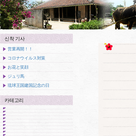
신착 기사
営業再開！！
コロナウイルス対策
お花と笑顔
ジュリ馬
琉球王国建国記念の日
카테고리